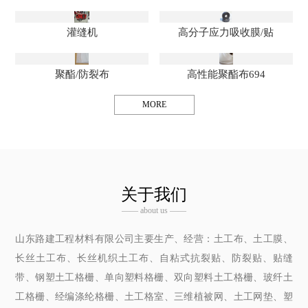
灌缝机
高分子应力吸收膜/贴
聚酯/防裂布
高性能聚酯布694
MORE
关于我们
—— about us ——
山东路建工程材料有限公司主要生产、经营：土工布、土工膜、
长丝土工布、长丝机织土工布、自粘式抗裂贴、防裂贴、贴缝
带、钢塑土工格栅、单向塑料格栅、双向塑料土工格栅、玻纤土
工格栅、经编涤纶格栅、土工格室、三维植被网、土工网垫、塑