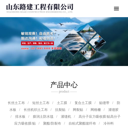
产品中心
—— product ——
长丝土工布
/
短丝土工布
/
土工膜
/
复合土工膜
/
贴缝带
/
防
水板
/
长丝机织土工布
/
抗裂贴
/
网裂贴
/
网格栅
/
灌缝胶
/
排水板
/
膨润土防水毯
/
灌缝机
/
高分子应力吸收膜/贴高分子
应力吸收膜/贴
/
聚酯/防裂布
/
自粘式聚酯玻纤布
/
冷补料