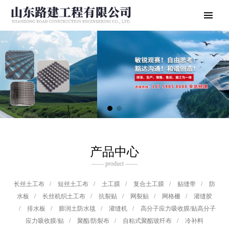
产品中心
—— product ——
长丝土工布
/
短丝土工布
/
土工膜
/
复合土工膜
/
贴缝带
/
防
水板
/
长丝机织土工布
/
抗裂贴
/
网裂贴
/
网格栅
/
灌缝胶
/
排水板
/
膨润土防水毯
/
灌缝机
/
高分子应力吸收膜/贴高分子
应力吸收膜/贴
/
聚酯/防裂布
/
自粘式聚酯玻纤布
/
冷补料