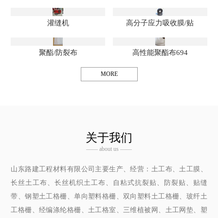
灌缝机
高分子应力吸收膜/贴
聚酯/防裂布
高性能聚酯布694
MORE
关于我们
—— about us ——
山东路建工程材料有限公司主要生产、经营：土工布、土工膜、
长丝土工布、长丝机织土工布、自粘式抗裂贴、防裂贴、贴缝
带、钢塑土工格栅、单向塑料格栅、双向塑料土工格栅、玻纤土
工格栅、经编涤纶格栅、土工格室、三维植被网、土工网垫、塑