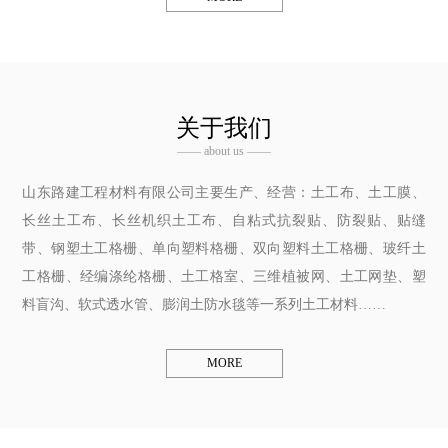
关于我们
—— about us ——
山东路建工程材料有限公司主要生产、经营：土工布、土工膜、
长丝土工布、长丝机织土工布、自粘式抗裂贴、防裂贴、贴缝
带、钢塑土工格栅、单向塑料格栅、双向塑料土工格栅、玻纤土
工格栅、经编涤纶格栅、土工格室、三维植被网、土工网垫、塑
料盲沟、软式透水管、膨润土防水毯等一系列土工材料……
MORE