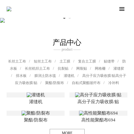
产品中心
—— product ——
长丝土工布
/
短丝土工布
/
土工膜
/
复合土工膜
/
贴缝带
/
防
水板
/
长丝机织土工布
/
抗裂贴
/
网裂贴
/
网格栅
/
灌缝胶
/
排水板
/
膨润土防水毯
/
灌缝机
/
高分子应力吸收膜/贴高分子
应力吸收膜/贴
/
聚酯/防裂布
/
自粘式聚酯玻纤布
/
冷补料
灌缝机
高分子应力吸收膜/贴
聚酯/防裂布
高性能聚酯布694
MORE