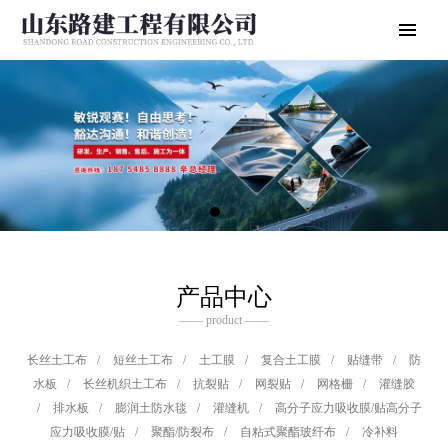
产品中心
—— product ——
长丝土工布
/
短丝土工布
/
土工膜
/
复合土工膜
/
贴缝带
/
防
水板
/
长丝机织土工布
/
抗裂贴
/
网裂贴
/
网格栅
/
灌缝胶
/
排水板
/
膨润土防水毯
/
灌缝机
/
高分子应力吸收膜/贴高分子
应力吸收膜/贴
/
聚酯/防裂布
/
自粘式聚酯玻纤布
/
冷补料