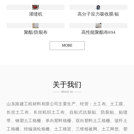
灌缝机
高分子应力吸收膜/贴
聚酯/防裂布
高性能聚酯布694
MORE
关于我们
—— about us ——
山东路建工程材料有限公司主要生产、经营：土工布、土工膜、
长丝土工布、长丝机织土工布、自粘式抗裂贴、防裂贴、贴缝
带、钢塑土工格栅、单向塑料格栅、双向塑料土工格栅、玻纤土
工格栅、经编涤纶格栅、土工格室、三维植被网、土工网垫、塑