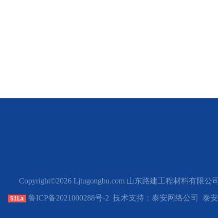
Copyright©2026 Ljtugongbu.com 山东路建工程材料有限公司 All
技术服务
联系我们
鲁ICP备2021000288号-2
技术支持：
泰安网络公司
泰安
51La