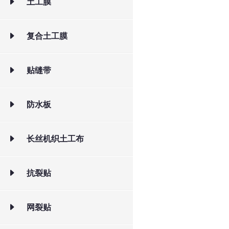
土工膜
复合土工膜
贴缝带
防水板
长丝机织土工布
抗裂贴
网裂贴