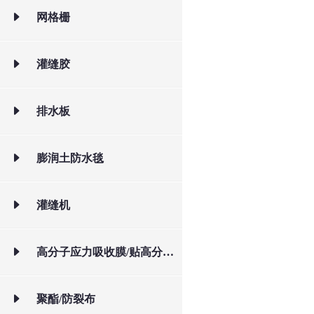
网格栅
灌缝胶
排水板
膨润土防水毯
灌缝机
高分子应力吸收膜/贴高分子应力吸收膜/贴
聚酯/防裂布