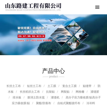
产品中心
—— product ——
长丝土工布
/
短丝土工布
/
土工膜
/
复合土工膜
/
贴缝带
/
防
水板
/
长丝机织土工布
/
抗裂贴
/
网裂贴
/
网格栅
/
灌缝胶
/
排水板
/
膨润土防水毯
/
灌缝机
/
高分子应力吸收膜/贴高分子
应力吸收膜/贴
/
聚酯/防裂布
/
自粘式聚酯玻纤布
/
冷补料