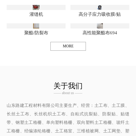
灌缝机
高分子应力吸收膜/贴
聚酯/防裂布
高性能聚酯布694
MORE
关于我们
—— about us ——
山东路建工程材料有限公司主要生产、经营：土工布、土工膜、
长丝土工布、长丝机织土工布、自粘式抗裂贴、防裂贴、贴缝
带、钢塑土工格栅、单向塑料格栅、双向塑料土工格栅、玻纤土
工格栅、经编涤纶格栅、土工格室、三维植被网、土工网垫、塑