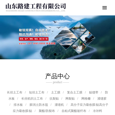
产品中心
—— product ——
长丝土工布
/
短丝土工布
/
土工膜
/
复合土工膜
/
贴缝带
/
防
水板
/
长丝机织土工布
/
抗裂贴
/
网裂贴
/
网格栅
/
灌缝胶
/
排水板
/
膨润土防水毯
/
灌缝机
/
高分子应力吸收膜/贴高分子
应力吸收膜/贴
/
聚酯/防裂布
/
自粘式聚酯玻纤布
/
冷补料