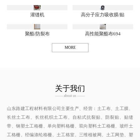
灌缝机
高分子应力吸收膜/贴
聚酯/防裂布
高性能聚酯布694
MORE
关于我们
—— about us ——
山东路建工程材料有限公司主要生产、经营：土工布、土工膜、
长丝土工布、长丝机织土工布、自粘式抗裂贴、防裂贴、贴缝
带、钢塑土工格栅、单向塑料格栅、双向塑料土工格栅、玻纤土
工格栅、经编涤纶格栅、土工格室、三维植被网、土工网垫、塑