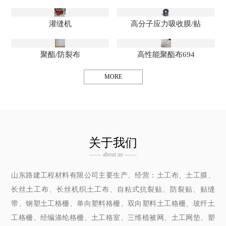
灌缝机
高分子应力吸收膜/贴
聚酯/防裂布
高性能聚酯布694
MORE
关于我们
—— about us ——
山东路建工程材料有限公司主要生产、经营：土工布、土工膜、
长丝土工布、长丝机织土工布、自粘式抗裂贴、防裂贴、贴缝
带、钢塑土工格栅、单向塑料格栅、双向塑料土工格栅、玻纤土
工格栅、经编涤纶格栅、土工格室、三维植被网、土工网垫、塑