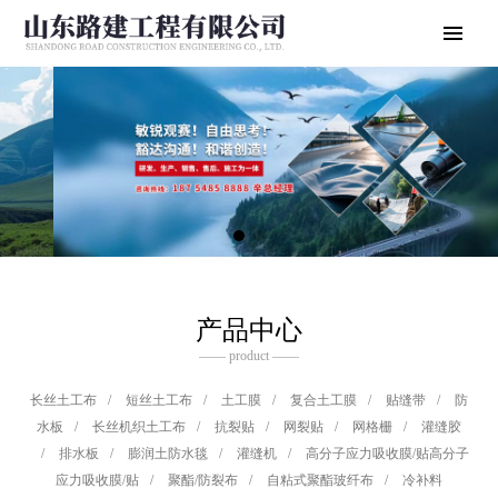
产品中心
—— product ——
长丝土工布
/
短丝土工布
/
土工膜
/
复合土工膜
/
贴缝带
/
防
水板
/
长丝机织土工布
/
抗裂贴
/
网裂贴
/
网格栅
/
灌缝胶
/
排水板
/
膨润土防水毯
/
灌缝机
/
高分子应力吸收膜/贴高分子
应力吸收膜/贴
/
聚酯/防裂布
/
自粘式聚酯玻纤布
/
冷补料