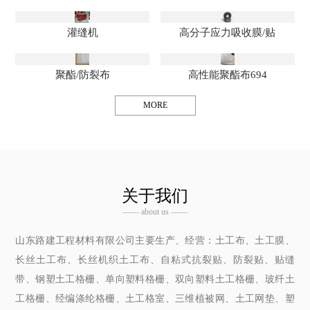
灌缝机
高分子应力吸收膜/贴
聚酯/防裂布
高性能聚酯布694
MORE
关于我们
—— about us ——
山东路建工程材料有限公司主要生产、经营：土工布、土工膜、
长丝土工布、长丝机织土工布、自粘式抗裂贴、防裂贴、贴缝
带、钢塑土工格栅、单向塑料格栅、双向塑料土工格栅、玻纤土
工格栅、经编涤纶格栅、土工格室、三维植被网、土工网垫、塑