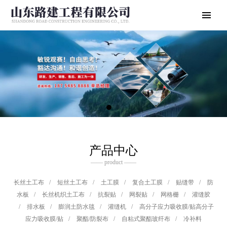
产品中心
—— product ——
长丝土工布
/
短丝土工布
/
土工膜
/
复合土工膜
/
贴缝带
/
防
水板
/
长丝机织土工布
/
抗裂贴
/
网裂贴
/
网格栅
/
灌缝胶
/
排水板
/
膨润土防水毯
/
灌缝机
/
高分子应力吸收膜/贴高分子
应力吸收膜/贴
/
聚酯/防裂布
/
自粘式聚酯玻纤布
/
冷补料